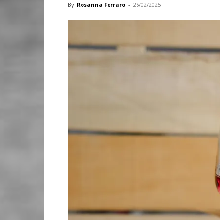
By
Rosanna Ferraro
-
25/02/2025