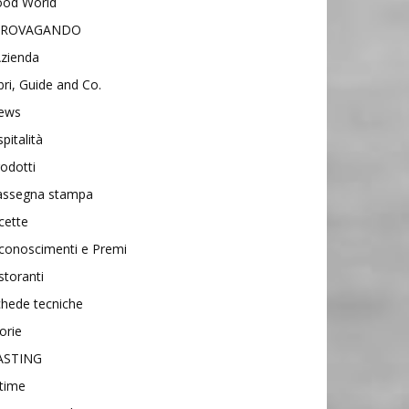
ood World
IROVAGANDO
Azienda
bri, Guide and Co.
ews
pitalità
odotti
assegna stampa
cette
conoscimenti e Premi
storanti
hede tecniche
orie
ASTING
time