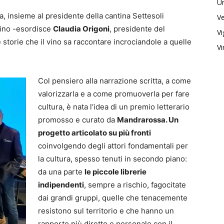
U
, insieme al presidente della cantina Settesoli
V
 vino -esordisce
Claudia Origoni
, presidente del
Vi
e storie che il vino sa raccontare incrociandole a quelle
Vi
Col pensiero alla narrazione scritta, a come
valorizzarla e a come promuoverla per fare
cultura, è nata l’idea di un premio letterario
promosso e curato da
Mandrarossa. Un
progetto articolato su più fronti
coinvolgendo degli attori fondamentali per
la cultura, spesso tenuti in secondo piano:
da una parte
le piccole librerie
indipendenti
, sempre a rischio, fagocitate
dai grandi gruppi, quelle che tenacemente
resistono sul territorio e che hanno un
rapporto più diretto e personale con il