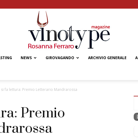
ASTING
NEWS
GIROVAGANDO
ARCHIVIO GENERALE
A
Vinotype
o si fa lettura: Premio Letterario Mandrarossa
tura: Premio
drarossa