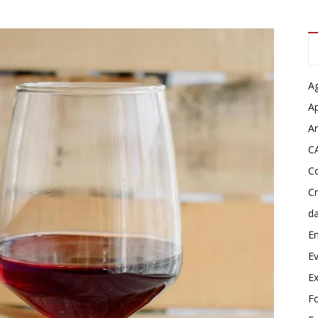
A
A
Ar
C
C
C
d
E
Ev
Ex
Fo