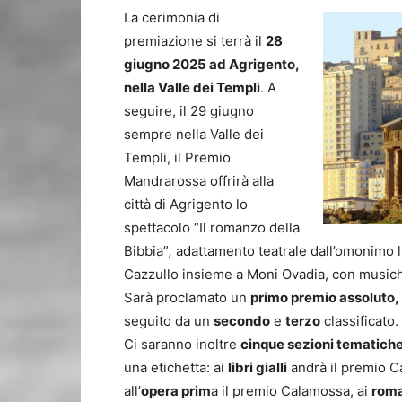
La cerimonia di
premiazione si terrà il
28
giugno 2025 ad Agrigento,
nella Valle dei Templi
. A
seguire, il 29 giugno
sempre nella Valle dei
Templi, il Premio
Mandrarossa offrirà alla
città di Agrigento lo
spettacolo “Il romanzo della
Bibbia”
,
adattamento teatrale dall’omonimo li
Cazzullo insieme a Moni Ovadia, con musich
Sarà proclamato un
primo premio assoluto,
seguito da un
secondo
e
terzo
classificato.
Ci saranno inoltre
cinque sezioni tematich
una etichetta: ai
libri gialli
andrà il premio C
all’
opera prim
a il premio Calamossa, ai
roma