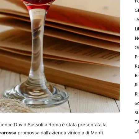
F
G
l'
Li
N
Os
Pr
R
Ri
Ri
Ri
Sc
St
T
ience David Sassoli a Roma è stata presentata la
Ul
rarossa
promossa dall’azienda vinicola di Menfi