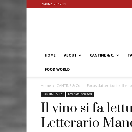
09-08-2026 12:31
HOME
ABOUT
CANTINE & C.
T
FOOD WORLD
Home
CANTINE & Co.
Focus dai territori
Il vin
CANTINE & Co.
Focus dai territori
Il vino si fa let
Letterario Man