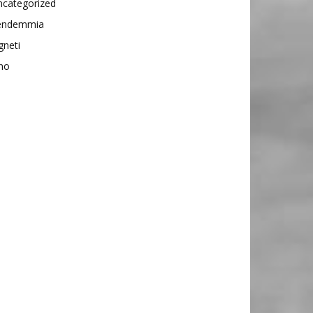
ncategorized
endemmia
gneti
no